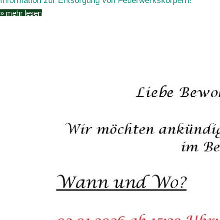
Information zur Entsorgung von Feuerwerkskörpern!
» mehr lesen