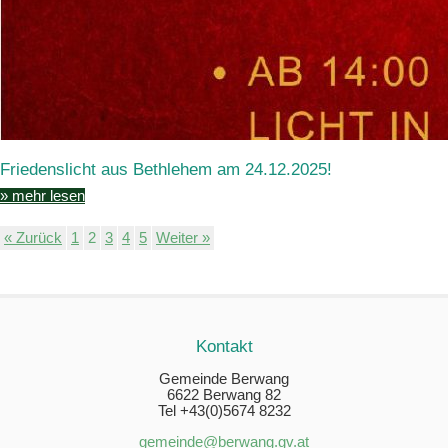
Friedenslicht aus Bethlehem am 24.12.2025!
» mehr lesen
« Zurück
1
2
3
4
5
Weiter »
Kontakt
Gemeinde Berwang
6622 Berwang 82
Tel +43(0)5674 8232
gemeinde@berwang.gv.at