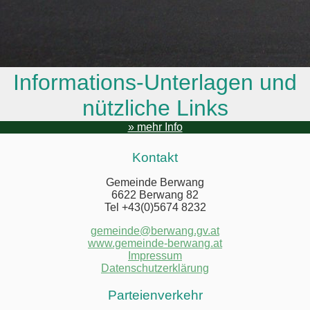
Informations-Unterlagen und
nützliche Links
» mehr Info
Kontakt
Gemeinde Berwang
6622 Berwang 82
Tel +43(0)5674 8232
gemeinde@berwang.gv.at
www.gemeinde-berwang.at
Impressum
Datenschutzerklärung
Parteienverkehr